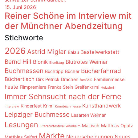
15. Juni 2026
Reiner Schöne im Interview mit
der Münchner Abendzeitung
Stichworte
2026
Astrid Miglar
Bastelwerkstatt
Balau
Bernd Hill
Bionik
Blutrotes Weimar
Bioniktag
Buchmessen
Bücherfahrrad
Buchtipp
Bücher
Büchertisch
Dirk Petrick
Drachen
Familienmesse
famFAIR
Feste
Filmpremiere
Franka Stein
Greifenkrimi
Holzdorf
Immer Sehnsucht nach der Ferne
Kunsthandwerk
Kinderfest
Krimi
Interview
Krimibuchmesse
Leipziger Buchmesse
Lesarten Weimar
Lesungen
Maltisch
Matthias Opatz
Literaturfestival Weinheim
Märkte
Neuerscheinungen
Neues
Matthias Seifert