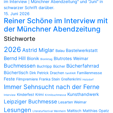
15. Juni 2026
Reiner Schöne im Interview mit
der Münchner Abendzeitung
Stichworte
2026
Astrid Miglar
Bastelwerkstatt
Balau
Bernd Hill
Bionik
Blutrotes Weimar
Bioniktag
Buchmessen
Bücherfahrrad
Buchtipp
Bücher
Büchertisch
Dirk Petrick
Drachen
Familienmesse
famFAIR
Feste
Filmpremiere
Franka Stein
Greifenkrimi
Holzdorf
Immer Sehnsucht nach der Ferne
Kunsthandwerk
Kinderfest
Krimi
Interview
Krimibuchmesse
Leipziger Buchmesse
Lesarten Weimar
Lesungen
Maltisch
Matthias Opatz
Literaturfestival Weinheim