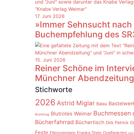
17. Juni 2026
»Immer Sehnsucht nach 
Buchempfehlung des SR3
15. Juni 2026
Reiner Schöne im Intervi
Münchner Abendzeitung
Stichworte
2026
Astrid Miglar
Bastelwerk
Balau
Buchmessen
Blutrotes Weimar
Bioniktag
Bücherfahrrad
Büchertisch
Dirk Petrick
D
Feste
Filmpremiere
Franka Stein
Greifenkrimi
Hol