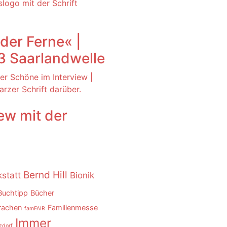
der Ferne« |
 Saarlandwelle
ew mit der
Bernd Hill
statt
Bionik
Buchtipp
Bücher
rachen
Familienmesse
famFAIR
Immer
zdorf