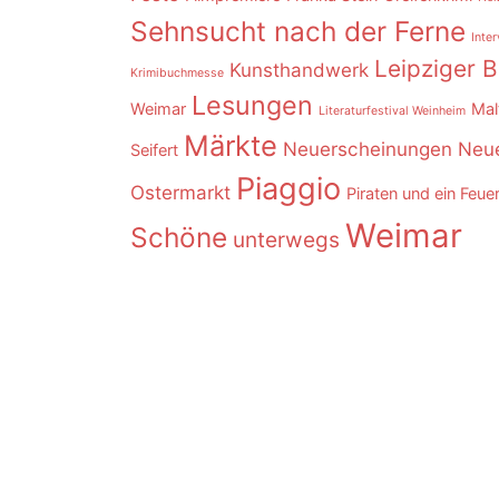
Sehnsucht nach der Ferne
Inte
Leipziger 
Kunsthandwerk
Krimibuchmesse
Lesungen
Weimar
Mal
Literaturfestival Weinheim
Märkte
Neuerscheinungen
Neue
Seifert
Piaggio
Ostermarkt
Piraten und ein Feue
Weimar
Schöne
unterwegs