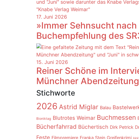
17. Juni 2026
»Immer Sehnsucht nach 
Buchempfehlung des SR3
15. Juni 2026
Reiner Schöne im Intervi
Münchner Abendzeitung
Stichworte
2026
Astrid Miglar
Bastelwerk
Balau
Buchmessen
Blutrotes Weimar
Bioniktag
Bücherfahrrad
Büchertisch
Dirk Petrick
D
Feste
Filmpremiere
Franka Stein
Greifenkrimi
Hol