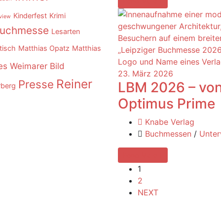
Read More
Kinderfest
Krimi
rview
Buchmesse
Lesarten
tisch
Matthias Opatz
Matthias
s Weimarer Bild
23. März 2026
Reiner
Presse
LBM 2026 – von
rberg
Optimus Prime
Knabe Verlag
Buchmessen
/
Unte
Read More
1
2
NEXT