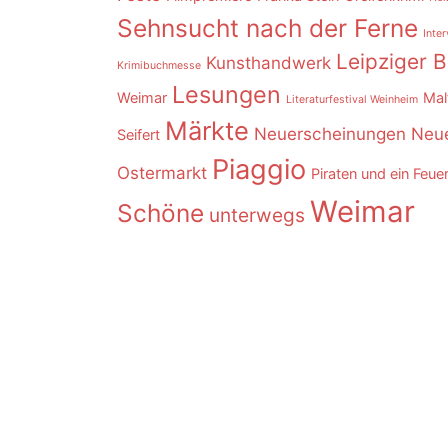
Sehnsucht nach der Ferne
Inte
Leipziger 
Kunsthandwerk
Krimibuchmesse
Lesungen
Weimar
Mal
Literaturfestival Weinheim
Märkte
Neuerscheinungen
Neue
Seifert
Piaggio
Ostermarkt
Piraten und ein Feue
Weimar
Schöne
unterwegs