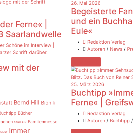
26. Mai 2026
Begeisterte Fan
und ein Buchha
der Ferne« |
Eule«
 Saarlandwelle
Redaktion Verlag
Autoren
/
News
/
Pr
Read More
ew mit der
25. März 2026
Buchtipp »Imme
Ferne« | Greifsw
Bernd Hill
statt
Bionik
Buchtipp
Bücher
Redaktion Verlag
Autoren
/
Buchtipp
rachen
Familienmesse
famFAIR
Immer
zdorf