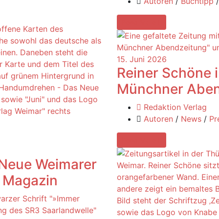
Autoren
/
Buchtipp
Read More
15. Juni 2026
Reiner Schöne i
Münchner Aben
Redaktion Verlag
Autoren
/
News
/
Pr
Read More
Neue Weimarer
n Magazin