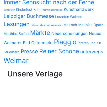
Immer Sehnsucht nach der Ferne
Kunsthandwerk
Kinderfest
Krimi
Interview
Krimibuchmesse
Leipziger Buchmesse
Lesarten Weimar
Lesungen
Maltisch
Matthias Opatz
Literaturfestival Weinheim
Märkte
Neuerscheinungen
Neues
Matthias Seifert
Piaggio
Weimarer Bild
Ostermarkt
Piraten und ein
Reiner Schöne
Presse
unterwegs
Feuerberg
Weimar
Unsere Verlage