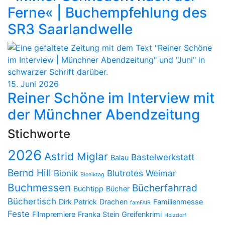
Ferne« | Buchempfehlung des
SR3 Saarlandwelle
15. Juni 2026
Reiner Schöne im Interview mit
der Münchner Abendzeitung
Stichworte
2026
Astrid Miglar
Bastelwerkstatt
Balau
Bernd Hill
Bionik
Blutrotes Weimar
Bioniktag
Buchmessen
Bücherfahrrad
Buchtipp
Bücher
Büchertisch
Dirk Petrick
Drachen
Familienmesse
famFAIR
Feste
Filmpremiere
Franka Stein
Greifenkrimi
Holzdorf