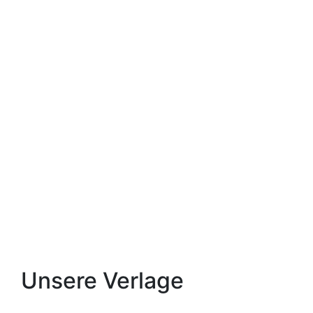
23. Juni 2026
»Völkerverständigung im
Handumdrehen« – Das »Neue
Weimarer Bild« im
Mitteldeutschen Magazin
News
/
Presse
31. März 2025
Ein Stückchen Weimar in
Leipzig: Das war die Leipziger
Buchmesse 2025
Buchmessen
/
Unterwegs
/
Verlagsalltag
Unsere Verlage