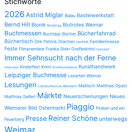
Stichworte
2026
Astrid Miglar
Bastelwerkstatt
Balau
Bernd Hill
Bionik
Blutrotes Weimar
Bioniktag
Buchmessen
Bücherfahrrad
Buchtipp
Bücher
Büchertisch
Dirk Petrick
Drachen
Familienmesse
famFAIR
Feste
Filmpremiere
Franka Stein
Greifenkrimi
Holzdorf
Immer Sehnsucht nach der Ferne
Kunsthandwerk
Kinderfest
Krimi
Interview
Krimibuchmesse
Leipziger Buchmesse
Lesarten Weimar
Lesungen
Maltisch
Matthias Opatz
Literaturfestival Weinheim
Märkte
Neuerscheinungen
Neues
Matthias Seifert
Piaggio
Weimarer Bild
Ostermarkt
Piraten und ein
Reiner Schöne
Presse
unterwegs
Feuerberg
Weimar