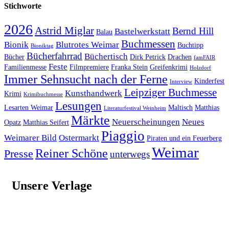
Stichworte
2026
Astrid Miglar
Bernd Hill
Bastelwerkstatt
Balau
Buchmessen
Bionik
Blutrotes Weimar
Buchtipp
Bioniktag
Bücherfahrrad
Büchertisch
Bücher
Dirk Petrick
Drachen
famFAIR
Feste
Familienmesse
Filmpremiere
Franka Stein
Greifenkrimi
Holzdorf
Immer Sehnsucht nach der Ferne
Kinderfest
Interview
Leipziger Buchmesse
Kunsthandwerk
Krimi
Krimibuchmesse
Lesungen
Lesarten Weimar
Maltisch
Matthias
Literaturfestival Weinheim
Märkte
Neuerscheinungen
Neues
Opatz
Matthias Seifert
Piaggio
Weimarer Bild
Ostermarkt
Piraten und ein Feuerberg
Weimar
Reiner Schöne
Presse
unterwegs
Unsere Verlage