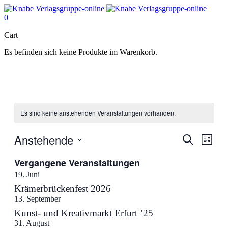
0
Cart
Es befinden sich keine Produkte im Warenkorb.
Es sind keine anstehenden Veranstaltungen vorhanden.
Anstehende
Veranstal
Veran
Suche
Liste
Ansic
Suche
Datum
Navig
Vergangene Veranstaltungen
wählen.
und
19. Juni
Ansichten
Krämerbrückenfest 2026
Navigati
13. September
Kunst- und Kreativmarkt Erfurt ’25
31. August