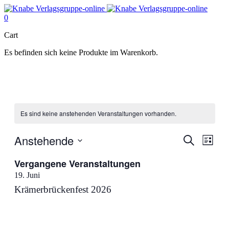
0
Cart
Es befinden sich keine Produkte im Warenkorb.
Es sind keine anstehenden Veranstaltungen vorhanden.
Anstehende
Veranstal
Veran
Suche
Liste
Ansic
Suche
Datum
Navig
Vergangene Veranstaltungen
wählen.
und
19. Juni
Ansichten
Krämerbrückenfest 2026
Navigati