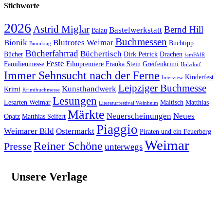
Stichworte
2026
Astrid Miglar
Bernd Hill
Bastelwerkstatt
Balau
Buchmessen
Bionik
Blutrotes Weimar
Buchtipp
Bioniktag
Bücherfahrrad
Büchertisch
Bücher
Dirk Petrick
Drachen
famFAIR
Feste
Familienmesse
Filmpremiere
Franka Stein
Greifenkrimi
Holzdorf
Immer Sehnsucht nach der Ferne
Kinderfest
Interview
Leipziger Buchmesse
Kunsthandwerk
Krimi
Krimibuchmesse
Lesungen
Lesarten Weimar
Maltisch
Matthias
Literaturfestival Weinheim
Märkte
Neuerscheinungen
Neues
Opatz
Matthias Seifert
Piaggio
Weimarer Bild
Ostermarkt
Piraten und ein Feuerberg
Weimar
Reiner Schöne
Presse
unterwegs
Unsere Verlage