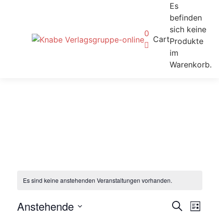
Es
befinden
sich keine
0
Cart
Produkte
im
Warenkorb.
Es sind keine anstehenden Veranstaltungen vorhanden.
Verans
Ver
Anstehende
Suche
Liste