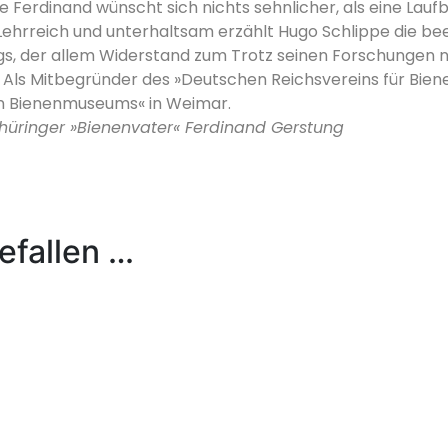
e Ferdinand wünscht sich nichts sehnlicher, als eine Lauf
Lehrreich und unterhaltsam erzählt Hugo Schlippe die b
s, der allem Widerstand zum Trotz seinen Forschungen n
. Als Mitbegründer des »Deutschen Reichsvereins für Bien
en Bienenmuseums« in Weimar.
hüringer »Bienenvater« Ferdinand Gerstung
efallen …
ienenvolk