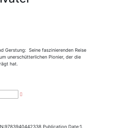
nd Gerstung: Seine faszinierenden Reise
m unerschütterlichen Pionier, der die
ägt hat.
BN:
9783940442338
Publication Date:
1.