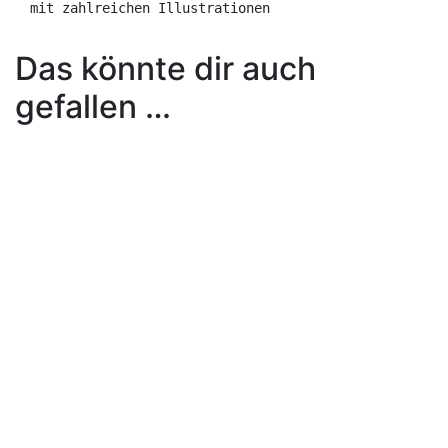
mit zahlreichen Illustrationen
Das könnte dir auch
gefallen …
In den Warenkorb
Hans und Fritz
€
15,00
Enthält 7% MwSt.
zzgl.
Versand
Lieferzeit: 3–5 Werktage
By
Gertrud E. Müller
In den Warenkorb