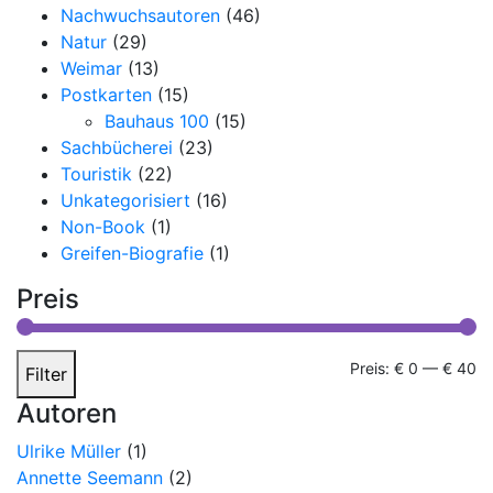
Nachwuchsautoren
(46)
Natur
(29)
Weimar
(13)
Postkarten
(15)
Bauhaus 100
(15)
Sachbücherei
(23)
Touristik
(22)
Unkategorisiert
(16)
Non-Book
(1)
Greifen-Biografie
(1)
Preis
Mi
Ma
Preis:
€ 0
—
€ 40
Filter
Pr
Pr
Autoren
Ulrike Müller
(1)
Annette Seemann
(2)