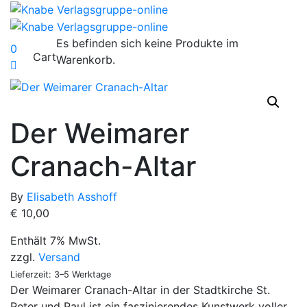
Es befinden sich keine Produkte im
0
Cart
Warenkorb.
Der Weimarer
Cranach-Altar
By
Elisabeth Asshoff
€
10,00
Enthält 7% MwSt.
zzgl.
Versand
Lieferzeit: 3–5 Werktage
Der Weimarer Cranach-Altar in der Stadtkirche St.
Peter und Paul ist ein faszinierendes Kunstwerk voller