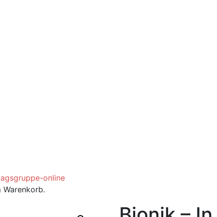
m Warenkorb.
Bionik – I