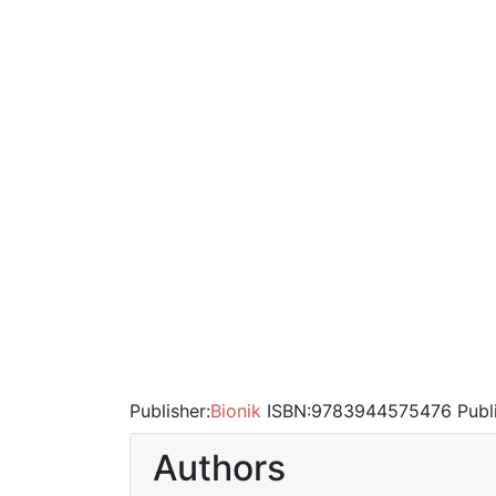
Publisher:
Bionik
ISBN:
9783944575476
Publ
Authors