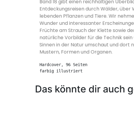
Band 18 gibt einen reichhaltigen Überbl
Entdeckungsreisen durch Wälder, über W
lebenden Pflanzen und Tiere. Wir nehmen
Wunder und interessanter Erscheinunge
Früchte am Strauch der Klette sowie d
natürliche Vorbilder für die Technik sei
Sinnen in der Natur umschaut und dort n
Mustern, Formen und Organen.
Hardcover, 96 Seiten
farbig illustriert
Das könnte dir auch g
In den Warenkorb
Bionik – Roboter und P