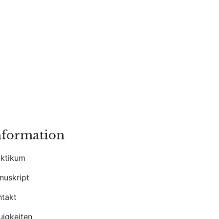
nformation
aktikum
nuskript
ntakt
uigkeiten