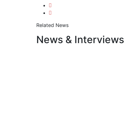
Related News
News & Interviews
11. Juni 2026
Bionik für Kinder: Bionik-
Autoren
/
Buchtipp
/
News
/
Unterweg
17. Juni 2025
Bionik für kleine Naturfo
Georgenthal
Autoren
/
Buchtipp
/
Unterwegs
/
Verl
9. Mai 2025
Thüringer Bogen: Buchbe