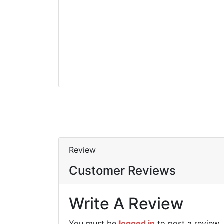
Ilaria De Nuzzo
1
Book
Angelika Tscherepanow
2
Books
Review
Customer Reviews
Write A Review
You must be
logged in
to post a review