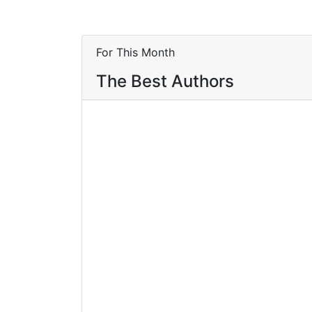
For This Month
The Best Authors
Ulla Spörl
5
Books
Elisabeth Asshoff
2
Books
Astrid Miglar
4
Books
Liliana Bardijewska
2
Books