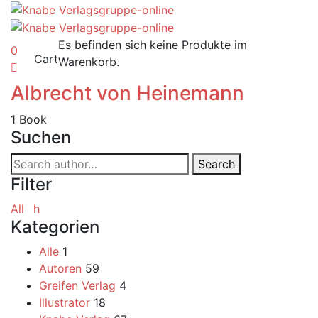
Es befinden sich keine Produkte im
0
Cart
Warenkorb.
Albrecht von Heinemann
1
Book
Suchen
Search
Search
for:
Filter
All
h
Kategorien
Alle
1
Autoren
59
Greifen Verlag
4
Illustrator
18