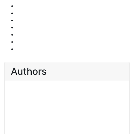
Authors
Meet the Author
Michael Kirchschlager
Books By Michael Kirchschlager
View All