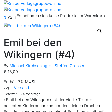
Es befinden sich keine Produkte im Warenkorb.
0
Cart
Emil bei den
Wikingern (#4)
By
Michael Kirchschlager
,
Steffen Grosser
€
18,00
Enthält 7% MwSt.
zzgl.
Versand
Lieferzeit: 3–5 Werktage
»Emil bei den Wikingern« ist der vierte Teil der
beliebten Kinderbuchreihe um den kleinen Drachen
Emil. In seinen Abenteuern nimmt Emil Kinder mit auf