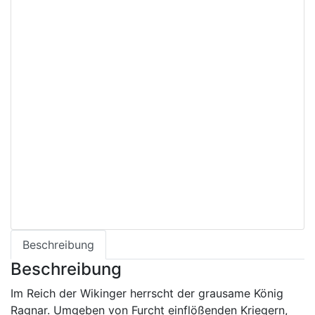
Follow the author
Meet the Author
Steffen Grosser
Books By Steffen Grosser
View All
Beschreibung
Beschreibung
Im Reich der Wikinger herrscht der grausame König
Ragnar. Umgeben von Furcht einflößenden Kriegern,