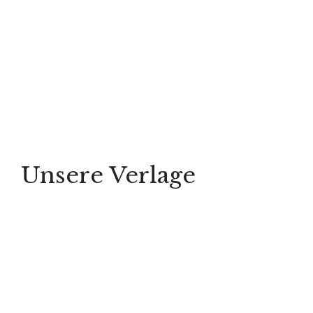
Cinema
Photography
Graphic Design
UI & UX Design
Illustration
Unsere Verlage