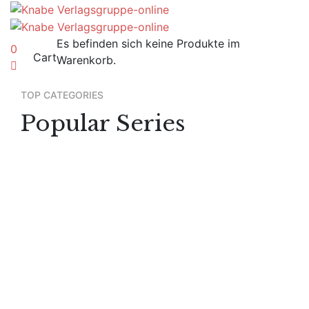
Es befinden sich keine Produkte im
0
Cart
Warenkorb.
TOP CATEGORIES
Popular Series
Art & Design
Cinema
Photography
Graphic Design
UI & UX Design
Illustration
Technology
Java Script