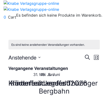
Es befinden sich keine Produkte im Warenkorb.
0
Cart
Es sind keine anstehenden Veranstaltungen vorhanden.
Verans
Ver
Anstehende
Suche
Liste
Ans
Datum
Suche
Vergangene Veranstaltungen
wählen.
Nav
und
31. Mai
19. Juni
6. Juni
Krämerbrückenfest 2026
Kinderfest Legefeld
Kinderfest an der Thüringer
Ansich
Bergbahn
Naviga