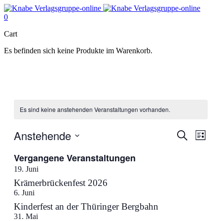
0
Cart
Es befinden sich keine Produkte im Warenkorb.
Es sind keine anstehenden Veranstaltungen vorhanden.
Anstehende
Veranstal
Veran
Suche
Liste
Ansic
Suche
Datum
Navig
Vergangene Veranstaltungen
wählen.
und
19. Juni
Ansichten
Krämerbrückenfest 2026
Navigati
6. Juni
Kinderfest an der Thüringer Bergbahn
31. Mai