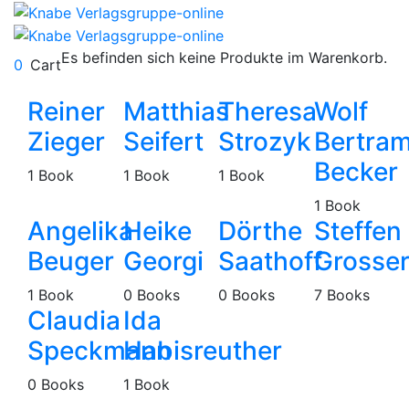
Es befinden sich keine Produkte im Warenkorb.
0
Cart
Reiner
Matthias
Theresa
Wolf
Zieger
Seifert
Strozyk
Bertra
Becker
1
Book
1
Book
1
Book
1
Book
Angelika
Heike
Dörthe
Steffen
Beuger
Georgi
Saathoff
Grosse
1
Book
0
Books
0
Books
7
Books
Claudia
Ida
Speckmann
Habisreuther
0
Books
1
Book