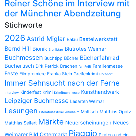
Reiner Schöne im Interview mit
der Münchner Abendzeitung
Stichworte
2026
Astrid Miglar
Bastelwerkstatt
Balau
Bernd Hill
Bionik
Blutrotes Weimar
Bioniktag
Buchmessen
Bücherfahrrad
Buchtipp
Bücher
Büchertisch
Dirk Petrick
Drachen
Familienmesse
famFAIR
Feste
Filmpremiere
Franka Stein
Greifenkrimi
Holzdorf
Immer Sehnsucht nach der Ferne
Kunsthandwerk
Kinderfest
Krimi
Interview
Krimibuchmesse
Leipziger Buchmesse
Lesarten Weimar
Lesungen
Maltisch
Matthias Opatz
Literaturfestival Weinheim
Märkte
Neuerscheinungen
Neues
Matthias Seifert
Piaggio
Weimarer Bild
Ostermarkt
Piraten und ein